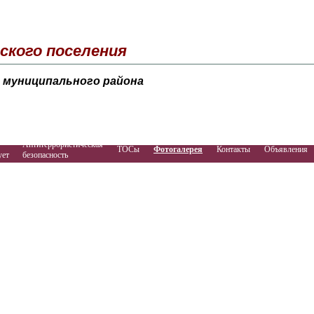
ского поселения
 муниципального района
Антитеррористическая
ТОСы
Фотогалерея
Контакты
Объявления
ует
безопасность