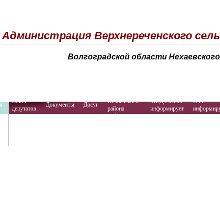
Администрация Верхнереченского сель
Волгоградской области Нехаевского
Прокуратура
Совет
Нехаевского
МВД России
ПФР
я
Документы
Досуг
депутатов
района
информирует
информир
информирует